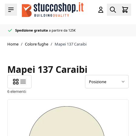
Salta al contenuto
Cart
Menu
Account
Search
Spedizione gratuita
a partire da 125€
Rivenditore
50+ colori di fughe e sigillanti
Consegnato rapidamente
ufficiale Mapei
in stock
Home
/
Colore fughe
/
Mapei 137 Caraibi
Mapei 137 Caraibi
6
elementi