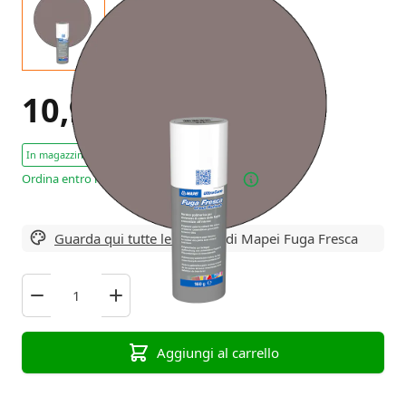
10,95 €
Tasse escl.
In magazzino : 9 Pezzi
Ordina entro le 16:00 – spedizione oggi!
Guarda qui tutte le varianti
di Mapei Fuga Fresca
Aggiungi al carrello