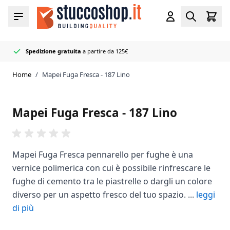
Salta al contenuto
Cart
Menu
Account
Search
Spedizione gratuita
a partire da 125€
Rivenditore
50+ colori di fughe e sigillanti
Consegnato rapidamente
ufficiale Mapei
in stock
Home
/
Mapei Fuga Fresca - 187 Lino
Mapei Fuga Fresca - 187 Lino
Mapei Fuga Fresca pennarello per fughe è una
vernice polimerica con cui è possibile rinfrescare le
fughe di cemento tra le piastrelle o dargli un colore
diverso per un aspetto fresco del tuo spazio. ...
leggi
di più