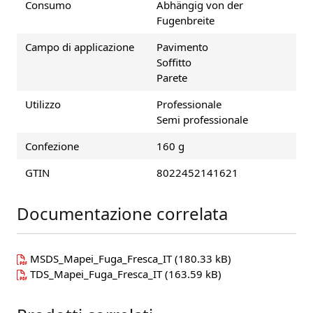
Consumo
Abhängig von der
Fugenbreite
Campo di applicazione
Pavimento
Soffitto
Parete
Utilizzo
Professionale
Semi professionale
Confezione
160 g
GTIN
8022452141621
Documentazione correlata
MSDS_Mapei_Fuga_Fresca_IT
(180.33 kB)
TDS_Mapei_Fuga_Fresca_IT
(163.59 kB)
Press to skip carousel