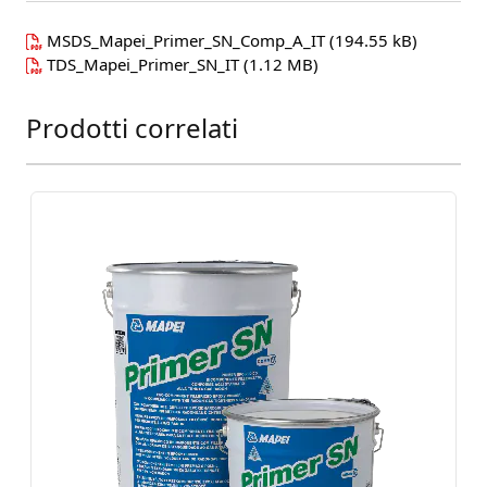
MSDS_Mapei_Primer_SN_Comp_A_IT
(194.55 kB)
TDS_Mapei_Primer_SN_IT
(1.12 MB)
Prodotti correlati
Press to skip carousel