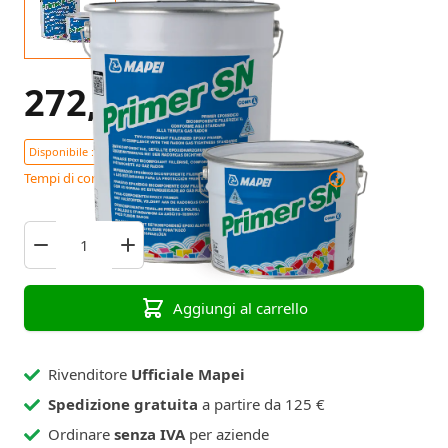
272,32 €
Tasse escl.
Disponibile : 35+ Pezzi
Tempi di consegna previsti 12 - 18 giorni lavorativi
Aggiungi al carrello
Rivenditore
Ufficiale Mapei
Spedizione gratuita
a partire da 125 €
Ordinare
senza IVA
per aziende