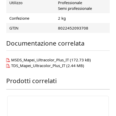
Utilizzo
Professionale
Semi professionale
Confezione
2 kg
GTIN
8022452093708
Documentazione correlata
MSDS_Mapei_Ultracolor_Plus_IT
(172.73 kB)
TDS_Mapei_Ultracolor_Plus_IT
(2.44 MB)
Prodotti correlati
Press to skip carousel