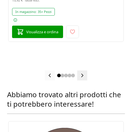
15,92 €
In magazzino:
35+ Pezzi
Visualizza e ordina
Abbiamo trovato altri prodotti che
Press to skip carousel
ti potrebbero interessare!