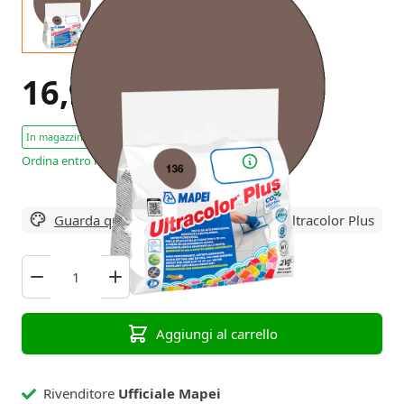
16,95 €
Tasse escl.
In magazzino : 19 Pezzi
Ordina entro le 16:00 – spedizione oggi!
Guarda qui tutte le varianti
di Mapei Ultracolor Plus
Aggiungi al carrello
Rivenditore
Ufficiale Mapei