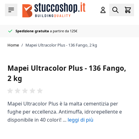
Salta al contenuto
Cart
Menu
Account
Search
Spedizione gratuita
a partire da 125€
Rivenditore
50+ colori di fughe e sigillanti
Consegnato rapidamente
ufficiale Mapei
in stock
Home
/
Mapei Ultracolor Plus - 136 Fango, 2 kg
Mapei Ultracolor Plus - 136 Fango,
2 kg
Mapei Ultracolor Plus è la malta cementizia per
fughe per eccellenza. Antimuffa, idrorepellente e
disponibile in 40 colori! ...
leggi di più