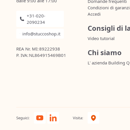
dalle 9:00 alle 17:00
Domande frequenti
Condizioni di garanz
Accedi
+31-020-
2090234
Consigli di 
info@stuccoshop.it
Video tutorial
REA Nr. MI:
89222938
Chi siamo
P. IVA:
NL864915469B01
L' azienda Building Q
Seguici:
Visita: