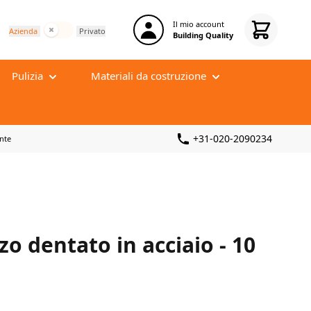
Il mio account
Tasse incluse
Azienda
Privato
Building Quality
Pulizia
Materiali da costruzione
Pulizia quotidiana
Tappetino di disaccoppiamento
Pulizia profonda
+31-020-2090234
nte
Massetto autolivellante
Dispositivi di protezione
Malta per Stucco
Pulizia di fine cantiere
Massetto in cemento
Sponsbakken
Rinforzo e armatura
i
Isolamento acustico
zo dentato in acciaio - 10