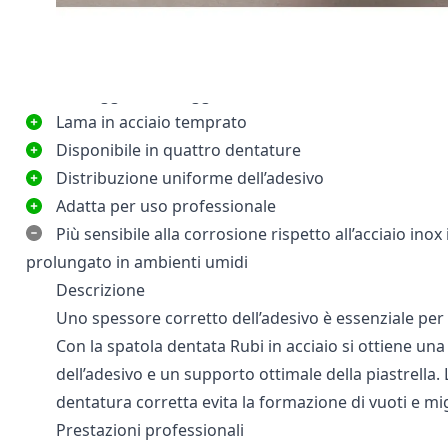
8x8 mm – Adatta per piastrelle da pavimento
10x10 mm – Per piastrelle di grandi dimensioni
12x12 mm – Per piastrelle di grande formato
Vantaggi e svantaggi
Lama in acciaio temprato
Disponibile in quattro dentature
Distribuzione uniforme dell’adesivo
Adatta per uso professionale
Più sensibile alla corrosione rispetto all’acciaio inox
prolungato in ambienti umidi
Descrizione
Uno spessore corretto dell’adesivo è essenziale per
Con la spatola dentata Rubi in acciaio si ottiene un
dell’adesivo e un supporto ottimale della piastrella. 
dentatura corretta evita la formazione di vuoti e mig
Prestazioni professionali