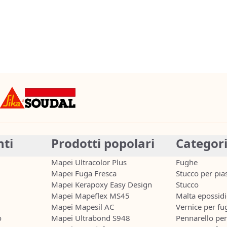
nti
Prodotti popolari
Categor
Mapei Ultracolor Plus
Fughe
Mapei Fuga Fresca
Stucco per pias
Mapei Kerapoxy Easy Design
Stucco
Mapei Mapeflex MS45
Malta epossidi
Mapei Mapesil AC
Vernice per fu
o
Mapei Ultrabond S948
Pennarello pe