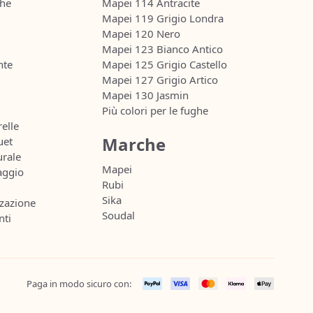
ghe
Mapei 114 Antracite
Mapei 119 Grigio Londra
Mapei 120 Nero
Mapei 123 Bianco Antico
nte
Mapei 125 Grigio Castello
Mapei 127 Grigio Artico
Mapei 130 Jasmin
Più colori per le fughe
relle
Marche
uet
urale
Mapei
aggio
Rubi
Sika
zazione
Soudal
nti
Paga in modo sicuro con: