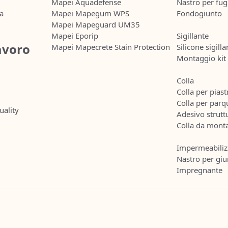
Mapei Aquadefense
Nastro per fu
ia
Mapei Mapegum WPS
Fondogiunto
Mapei Mapeguard UM35
Mapei Eporip
Sigillante
lavoro
Mapei Mapecrete Stain Protection
Silicone sigilla
Montaggio kit
Colla
Colla per piast
Colla per parq
uality
Adesivo strutt
Colla da mont
Impermeabiliz
Nastro per giu
Impregnante