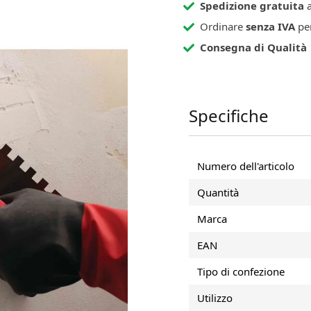
Spedizione gratuita
a
Ordinare
senza IVA
per
Consegna di Qualità
Specifiche
fessionale con lama in
Numero dell'articolo
forme e controllata
Quantità
iata con precisione, si
Marca
e ottimale tra supporto
EAN
Tipo di confezione
e seguenti versioni:
oni
Utilizzo