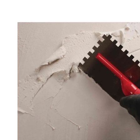
Descrizione
La spatola dentata Rubi in acciaio è una spatola pro
acciaio temprato, progettata per l’applicazione uni
dell’adesivo per piastrelle. Grazie alla dentatura tagl
applica la giusta quantità di adesivo per un’adesion
e piastrella.
Dentature disponibili
La spatola dentata Rubi in acciaio è disponibile nell
6x6 mm – Per piastrelle da parete di medie dimensi