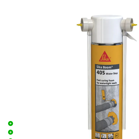
Descrizione
Sika Boom 405 Water-Stop is een 2-componenten 
voor het waterdicht afdichten van doorvoeren, leid
in bouwconstructies. Dit zelfexpanderende afdicht
uit zonder afhankelijk te zijn van luchtvochtigheid 
waterbestendige afsluiting.
Plus- en minpunten
Waterdichte afdichting bij doorvoeren en aansluit
Snel uithardend zonder afhankelijkheid van luchtv