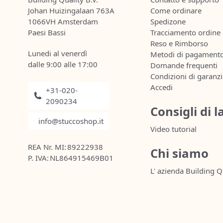
Johan Huizingalaan 763A
Come ordinare
1066VH Amsterdam
Spedizone
Paesi Bassi
Tracciamento ordine
Reso e Rimborso
Lunedi al venerdì
Metodi di pagament
dalle 9:00 alle 17:00
Domande frequenti
Condizioni di garanz
Accedi
+31-020-
2090234
Consigli di 
info@stuccoshop.it
Video tutorial
REA Nr. MI:
89222938
Chi siamo
P. IVA:
NL864915469B01
L' azienda Building Q