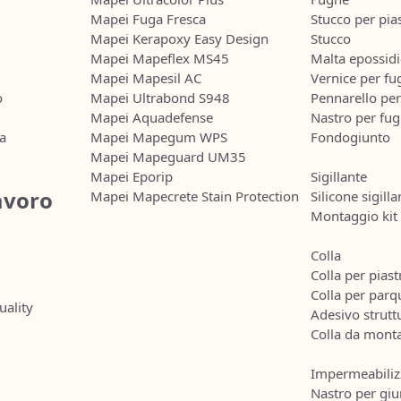
Mapei Fuga Fresca
Stucco per pias
Mapei Kerapoxy Easy Design
Stucco
Mapei Mapeflex MS45
Malta epossidi
Mapei Mapesil AC
Vernice per fu
o
Mapei Ultrabond S948
Pennarello pe
Mapei Aquadefense
Nastro per fu
ia
Mapei Mapegum WPS
Fondogiunto
Mapei Mapeguard UM35
Mapei Eporip
Sigillante
lavoro
Mapei Mapecrete Stain Protection
Silicone sigilla
Montaggio kit
Colla
Colla per piast
Colla per parq
uality
Adesivo strutt
Colla da mont
Impermeabiliz
Nastro per giu