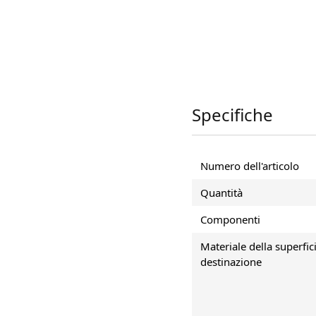
Specifiche
polyurethaanschuim
Numero dell'articolo
ingen en aansluitingen
Quantità
ingsschuim hardt snel
Componenti
en vormt een dichte,
Materiale della superfici
destinazione
ingen
ochtigheid