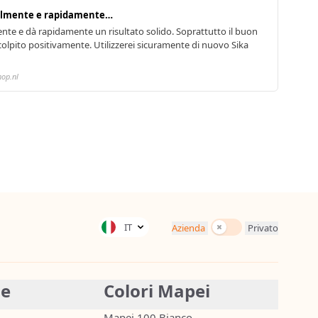
cilmente e rapidamente…
nte e dà rapidamente un risultato solido. Soprattutto il buon
colpito positivamente. Utilizzerei sicuramente di nuovo Sika
hop.nl
Tasse incluse
IT
Azienda
Privato
ie
Colori Mapei
Mapei 100 Bianco