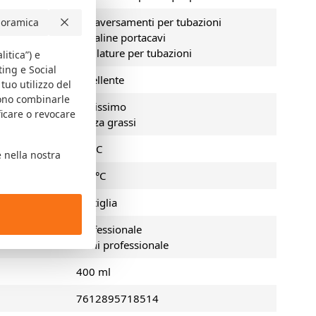
Attraversamenti per tubazioni
oramica
Canaline portacavi
Sigillature per tubazioni
litica”) e
ting e Social
Eccellente
tuo utilizzo del
sono combinarle
o
Bellissimo
ficare o revocare
Senza grassi
atura (massima)
80 °C
 nella nostra
atura (minimo)
-40 °C
Bottiglia
Professionale
Semi professionale
400 ml
7612895718514