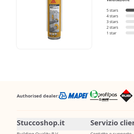
5 stars
4 stars
3 stars
2 stars
1 star
Authorised dealer:
Stuccoshop.it
Servizio clie
Building Quality B.V.
Contatto e supporto