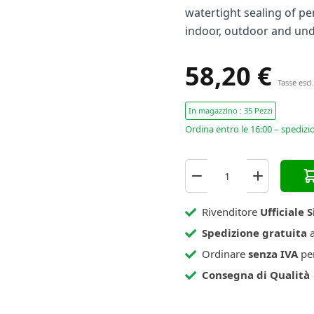
watertight sealing of pe
indoor, outdoor and und
58,20 €
Tasse escl.
In magazzino : 35 Pezzi
Ordina entro le 16:00 – spedizi
Rivenditore
Ufficiale S
Spedizione gratuita
a
Ordinare
senza IVA
per
Consegna di Qualità