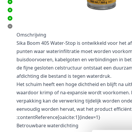
Zelfexpanderend voor optimale vulling van holtes
Goede hechting op diverse bouwmaterialen
Geschikt voor binnen-, buiten- en ondergrondse t
Niet geschikt voor toepassingen met continu stro
Omschrijving
Sika Boom 405 Water-Stop is ontwikkeld voor het af
punten waar waterinfiltratie moet worden voorkom
buisdoorvoeren, kabelgoten en verbindingen in bet
de fijne gesloten celstructuur ontstaat een duurza
afdichting die bestand is tegen waterdruk.
Het schuim heeft een hoge dichtheid en blijft na ui
waardoor krimp of na-expansie wordt voorkomen. D
verpakking kan de verwerking tijdelijk worden ond
eenvoudig worden hervat, wat het product efficiënt
:contentReference[oaicite:1]{index=1}
Betrouwbare waterdichting