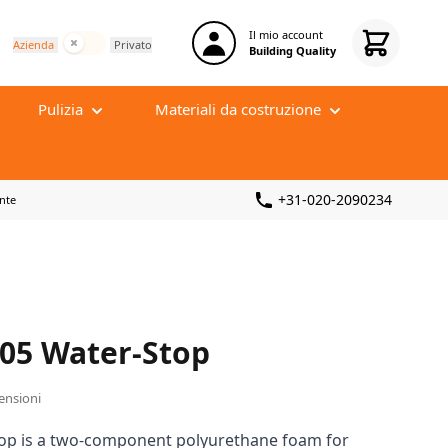
Il mio account
Tasse incluse
Azienda
Privato
Building Quality
Pulizia
Materiali da costruzione
 e
Pulizia quotidiana
Tappetino di disaccoppiamento
Pulizia profonda
+31-020-2090234
nte
Massetto autolivellante
zzo
Dispositivi di protezione
Malta per Stucco
zzo
Pulizia di fine cantiere
Massetto in cemento
Sponsbakken
Rinforzo e armatura
nti
Isolamento acustico
05 Water-Stop
censioni
op is a two-component polyurethane foam for