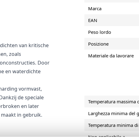
Marca
oepassingen
EAN
mend water
Peso lordo
Posizione
dichten van kritische
en, zoals
Materiale da lavorare
onconstructies. Door
me en waterdichte
tharding vormvast,
ankzij de speciale
Temperatura massima d
erbroken en later
Larghezza minima del g
 maakt in gebruik.
Temperatura minima di 
Non applicabile a