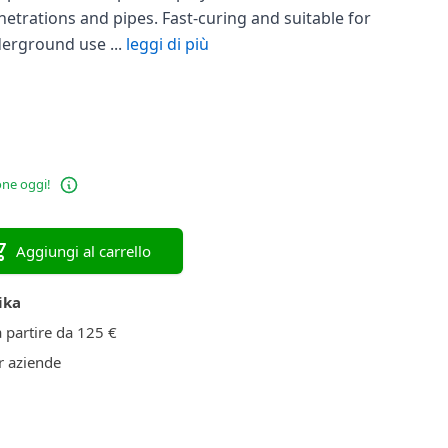
netrations and pipes. Fast-curing and suitable for
erground use ...
leggi di più
one oggi!
Aggiungi al carrello
ika
 partire da 125 €
 aziende