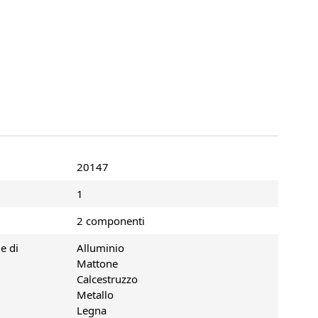
20147
1
2 componenti
e di
Alluminio
Mattone
Calcestruzzo
Metallo
Legna