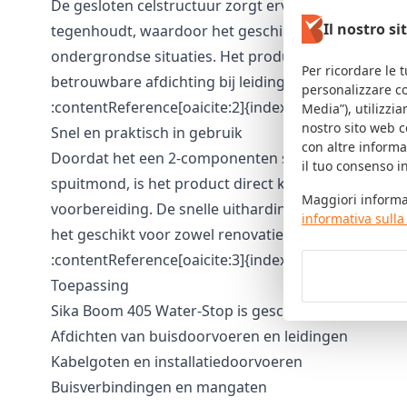
De gesloten celstructuur zorgt ervoor dat het schui
Il nostro si
tegenhoudt, waardoor het geschikt is voor toepass
ondergrondse situaties. Het product is getest op w
Per ricordare le t
betrouwbare afdichting bij leidingdoorvoeren en aa
personalizzare co
:contentReference[oaicite:2]{index=2}
Media”), utilizzi
nostro sito web c
Snel en praktisch in gebruik
con altre informa
Doordat het een 2-componenten systeem is dat au
il tuo consenso 
spuitmond, is het product direct klaar voor gebruik
Maggiori informaz
voorbereiding. De snelle uitharding verkort de ver
informativa sulla
het geschikt voor zowel renovatie als nieuwbouwpr
:contentReference[oaicite:3]{index=3}
Toepassing
Sika Boom 405 Water-Stop is geschikt voor:
Afdichten van buisdoorvoeren en leidingen
Kabelgoten en installatiedoorvoeren
Buisverbindingen en mangaten