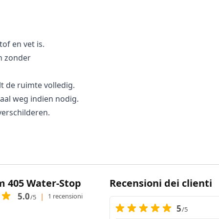
of en vet is.
n zonder
t de ruimte volledig.
iaal weg indien nodig.
verschilderen.
m 405 Water-Stop
Recensioni dei clienti
5.0
|
1 recensioni
/5
5
/5