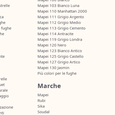
trelle
Mapei 103 Bianco Luna
Mapei 110 Manhattan 2000
ca
Mapei 111 Grigio Argento
ghe
Mapei 112 Grigio Medio
r fughe
Mapei 113 Grigio Cemento
ghe
Mapei 114 Antracite
Mapei 119 Grigio Londra
Mapei 120 Nero
Mapei 123 Bianco Antico
nte
Mapei 125 Grigio Castello
Mapei 127 Grigio Artico
Mapei 130 Jasmin
Più colori per le fughe
relle
Marche
uet
urale
Mapei
aggio
Rubi
Sika
zazione
Soudal
nti