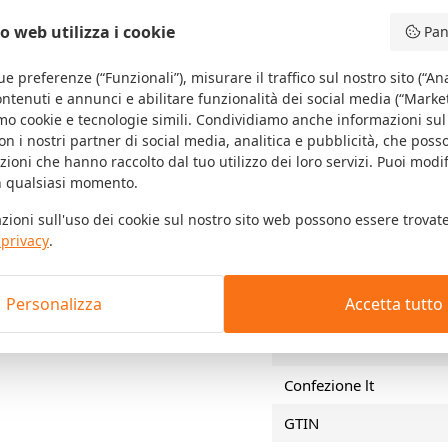
m effectief water
to web utilizza i cookie
Progetto
Pan
ingen in vochtige en
aterdruk en biedt een
ue preferenze (“Funzionali”), misurare il traffico sul nostro sito (“Ana
nsluitingen.
ntenuti e annunci e abilitare funzionalità dei social media (“Marke
Resistente all'umidità
amo cookie e tecnologie simili. Condividiamo anche informazioni sul 
on i nostri partner di social media, analitica e pubblicità, che pos
Condizione del substrat
zioni che hanno raccolto dal tuo utilizzo dei loro servizi. Puoi modi
tomatisch mengt in de
in qualsiasi momento.
 zonder extra
Resistenza alla temper
ioni sull'uso dei cookie sul nostro sito web possono essere trovate
werkingstijd en maakt
 privacy
.
Resistenza alla temper
ojecten.
Tipo di confezione
Personalizza
Accetta tutto
Utilizzo
Confezione lt
GTIN