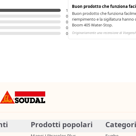
Buon prodotto che funziona fa
1
Buon prodotto che funziona facilme
0
riempimento e la sigillatura hanno 
0
Boom 405 Water-Stop.
0
Originariamente una recensione di Voegens
0
nti
Prodotti popolari
Categor
Mapei Ultracolor Plus
Fughe